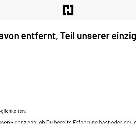
davon entfernt, Teil unserer einzi
öglichkeiten:
ssen
- ganz egal ob Du bereits Erfahrung hast oder neu d
erstütze Deinen Homie, Dir oder anderen dabei, mit unse