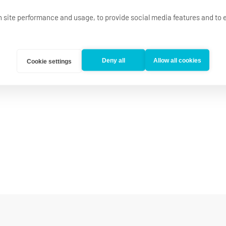
en sind nicht nur wertvoll, sondern werden sehr gesch
on site performance and usage, to provide social media features and t
serer Community zu werden? Dann schließe Dich uns jetzt an. Wir
Deny all
Allow all cookies
Cookie settings