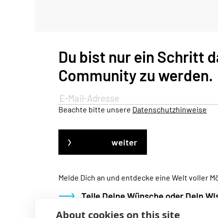
Du bist nur ein Schritt 
Community zu werden.
Beachte bitte unsere
Datenschutzhinweise
weiter
Melde Dich an und entdecke eine Welt voller M
Teile Deine Wünsche oder Dein Wi
Hilf Dir oder Deinen Freunden
- Unt
About cookies on this site