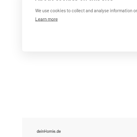
Dein Beitrag zählt
- Deine Bemühung
We use cookies to collect and analyse information 
Bereit, Deinen Beitrag zu leisten und Teil un
Learn more
heißen!
deinHomie.de