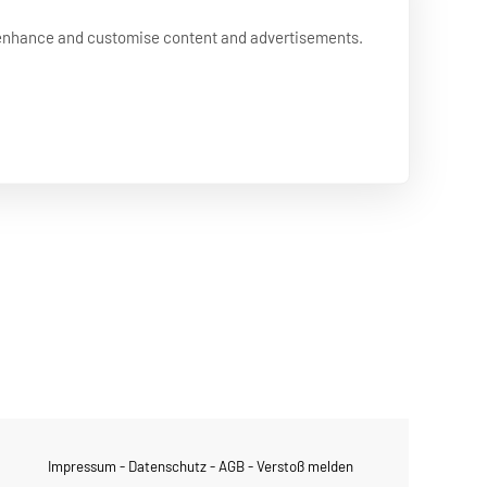
ätzt.
o enhance and customise content and advertisements.
 können es kaum erwarten, Dich willkommen zu
Impressum
Datenschutz
AGB
Verstoß melden