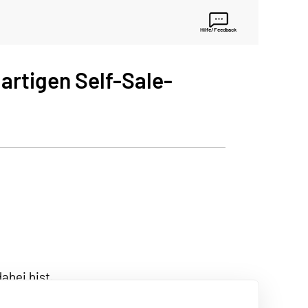
Hilfe/Feedback
gartigen Self-Sale-
abei bist.
rer Hilfe den optimalen Tarif zu finden.