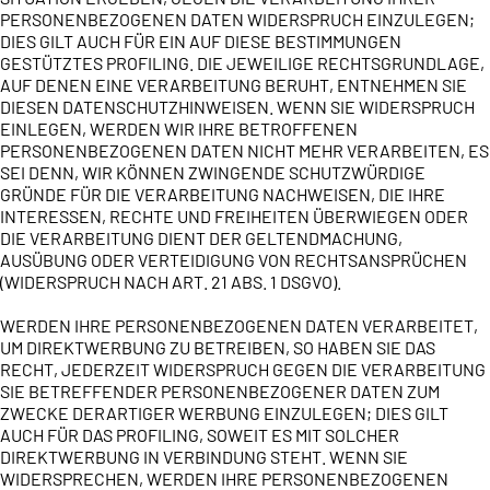
PERSONENBEZOGENEN DATEN WIDERSPRUCH EINZULEGEN;
DIES GILT AUCH FÜR EIN AUF DIESE BESTIMMUNGEN
GESTÜTZTES PROFILING. DIE JEWEILIGE RECHTSGRUNDLAGE,
AUF DENEN EINE VERARBEITUNG BERUHT, ENTNEHMEN SIE
DIESEN DATENSCHUTZHINWEISEN. WENN SIE WIDERSPRUCH
EINLEGEN, WERDEN WIR IHRE BETROFFENEN
PERSONENBEZOGENEN DATEN NICHT MEHR VERARBEITEN, ES
SEI DENN, WIR KÖNNEN ZWINGENDE SCHUTZWÜRDIGE
GRÜNDE FÜR DIE VERARBEITUNG NACHWEISEN, DIE IHRE
INTERESSEN, RECHTE UND FREIHEITEN ÜBERWIEGEN ODER
DIE VERARBEITUNG DIENT DER GELTENDMACHUNG,
AUSÜBUNG ODER VERTEIDIGUNG VON RECHTSANSPRÜCHEN
(WIDERSPRUCH NACH ART. 21 ABS. 1 DSGVO).
WERDEN IHRE PERSONENBEZOGENEN DATEN VERARBEITET,
UM DIREKTWERBUNG ZU BETREIBEN, SO HABEN SIE DAS
RECHT, JEDERZEIT WIDERSPRUCH GEGEN DIE VERARBEITUNG
SIE BETREFFENDER PERSONENBEZOGENER DATEN ZUM
ZWECKE DERARTIGER WERBUNG EINZULEGEN; DIES GILT
AUCH FÜR DAS PROFILING, SOWEIT ES MIT SOLCHER
DIREKTWERBUNG IN VERBINDUNG STEHT. WENN SIE
WIDERSPRECHEN, WERDEN IHRE PERSONENBEZOGENEN