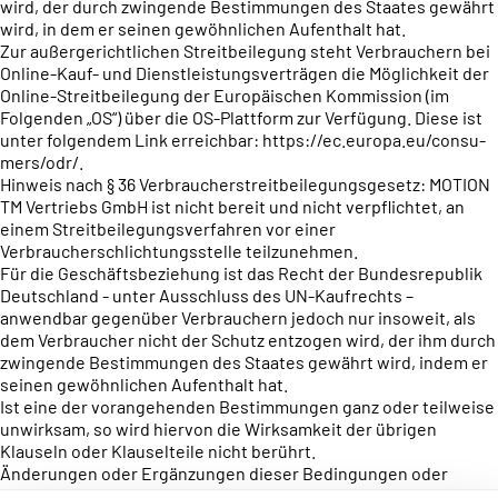
wird, der durch zwingende Bestimmungen des Staates gewährt
wird, in dem er seinen gewöhnlichen Aufenthalt hat.
Zur außergerichtlichen Streitbeilegung steht Verbrauchern bei
Online-Kauf- und Dienstleistungsverträgen die Möglichkeit der
Online-Streitbeilegung der Europäischen Kommission (im
Folgenden „OS“) über die OS-Plattform zur Verfügung. Diese ist
unter folgendem Link erreichbar: https://ec.europa.eu/consu-
mers/odr/.
Hinweis nach § 36 Verbraucherstreitbeilegungsgesetz: MOTION
TM Vertriebs GmbH ist nicht bereit und nicht verpflichtet, an
einem Streitbeilegungsverfahren vor einer
Verbraucherschlichtungsstelle teilzunehmen.
Für die Geschäftsbeziehung ist das Recht der Bundesrepublik
Deutschland - unter Ausschluss des UN-Kaufrechts –
anwendbar gegenüber Verbrauchern jedoch nur insoweit, als
dem Verbraucher nicht der Schutz entzogen wird, der ihm durch
zwingende Bestimmungen des Staates gewährt wird, indem er
seinen gewöhnlichen Aufenthalt hat.
Ist eine der vorangehenden Bestimmungen ganz oder teilweise
unwirksam, so wird hiervon die Wirksamkeit der übrigen
Klauseln oder Klauselteile nicht berührt.
Änderungen oder Ergänzungen dieser Bedingungen oder
bestimmter Teile dieser Bedingungen bedürfen der